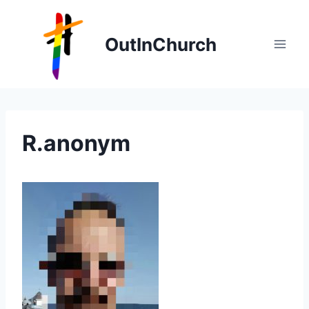
Zum
Inhalt
OutInChurch
springen
R.anonym