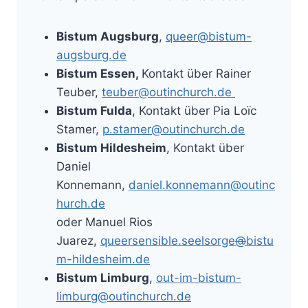
Bistum Augsburg
,
queer@bistum-
augsburg.de
Bistum Essen,
Kontakt über Rainer
Teuber,
teuber@outinchurch.de
Bistum Fulda
, Kontakt über Pia Loïc
Stamer,
p.stamer@outinchurch.de
Bistum Hildesheim
, Kontakt über
Daniel
Konnemann,
daniel.konnemann@outinc
hurch.de
oder Manuel Rios
Juarez,
queersensible.seelsorge
@
bistu
m-hildesheim.de
Bistum Limburg
,
out-im-bistum-
limburg@outinchurch.de