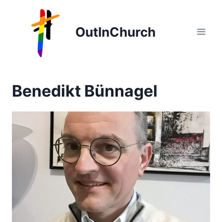
Zum
Inhalt
OutInChurch
springen
Benedikt Bünnagel