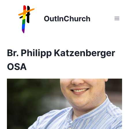
Zum
Inhalt
OutInChurch
springen
Br. Philipp Katzenberger
OSA