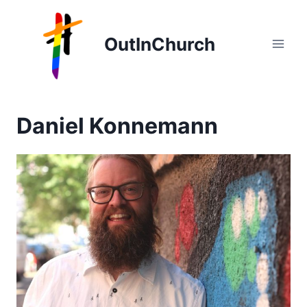
Zum
Inhalt
OutInChurch
springen
Daniel Konnemann