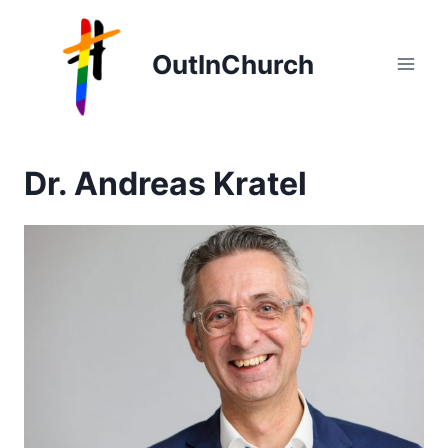
Zum
Inhalt
OutInChurch
springen
Dr. Andreas Kratel