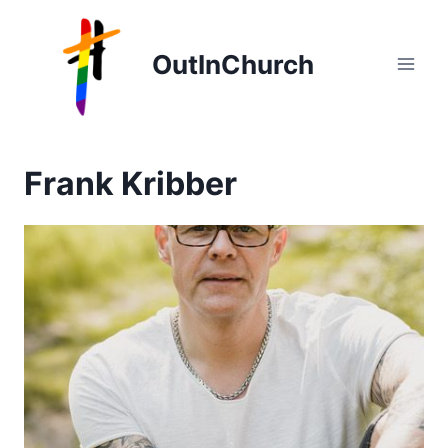
Zum
Inhalt
OutInChurch
springen
Frank Kribber