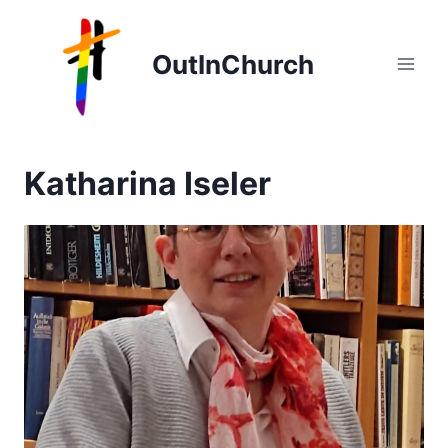
Zum
Inhalt
OutInChurch
springen
Katharina Iseler