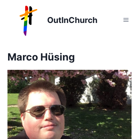
Zum
Inhalt
OutInChurch
springen
Marco Hüsing