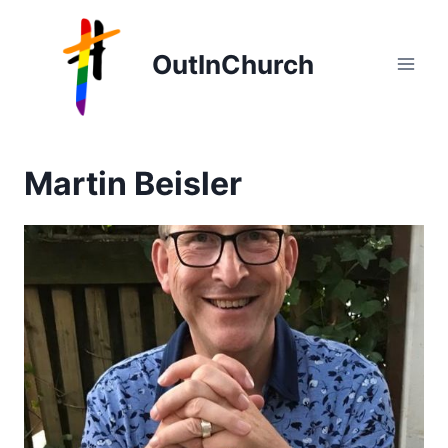
Zum
Inhalt
OutInChurch
springen
Martin Beisler