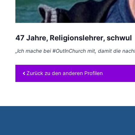
47 Jahre, Religionslehrer, schwul
„Ich mache bei #OutInChurch mit, damit die nachf
Zurück zu den anderen Profilen