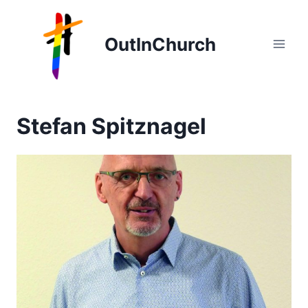
Zum
Inhalt
OutInChurch
springen
Stefan Spitznagel