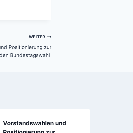
WEITER
nd Positionierung zur
den Bundestagswahl
Vorstandswahlen und
Gemei
Positionierung zur
Presse