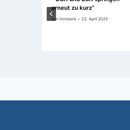
tion
erneut zu kurz“
25
Von
Vorstand
23. April 2025