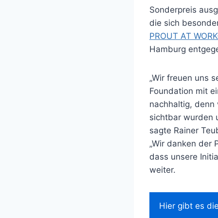
Sonderpreis aus
die sich besonder
PROUT AT WORK-
Hamburg entgeg
„Wir freuen uns 
Foundation mit e
nachhaltig, denn 
sichtbar wurden 
sagte Rainer Teu
„Wir danken der 
dass unsere Initi
weiter.
Hier gibt es d