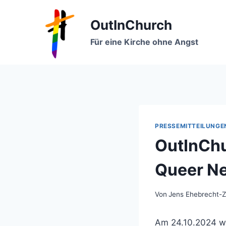
Zum
Inhalt
OutInChurch
springen
Für eine Kirche ohne Angst
PRESSEMITTEILUNGE
OutInChu
Queer N
Von
Jens Ehebrecht-
Am 24.10.2024 w