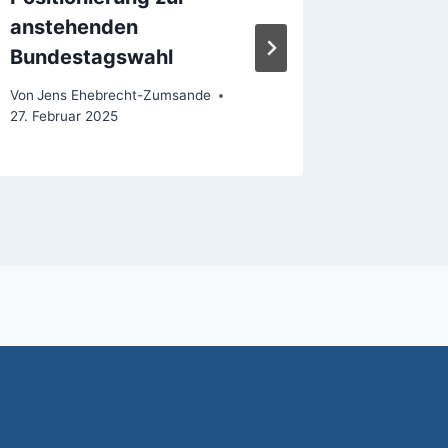
anstehenden
Synoda
Bundestagswahl
Von
Vorsta
Von
Jens Ehebrecht-Zumsande
27. Februar 2025