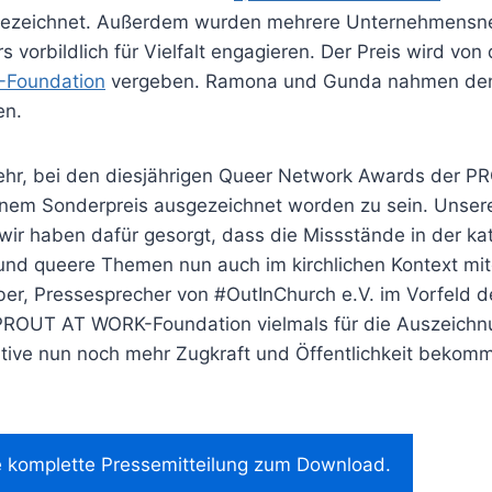
gezeichnet. Außerdem wurden mehrere Unternehmensne
s vorbildlich für Vielfalt engagieren. Der Preis wird von
Foundation
vergeben. Ramona und Gunda nahmen den 
en.
sehr, bei den diesjährigen Queer Network Awards der
inem Sonderpreis ausgezeichnet worden zu sein. Unse
wir haben dafür gesorgt, dass die Missstände in der ka
und queere Themen nun auch im kirchlichen Kontext mi
ber, Pressesprecher von #OutInChurch e.V. im Vorfeld d
PROUT AT WORK-Foundation vielmals für die Auszeichn
ative nun noch mehr Zugkraft und Öffentlichkeit bekomm
ie komplette Pressemitteilung zum Download.