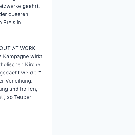
tzwerke geehrt,
 der queeren
Preis in
 PROUT AT WORK
re Kampagne wirkt
tholischen Kirche
tgedacht werden“
er Verleihung.
ung und hoffen,
t“, so Teuber