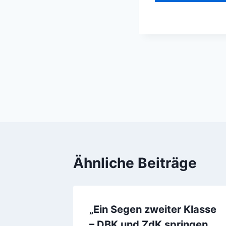
Beitragsnavi
Ähnliche Beiträge
entag:
„Ein Segen zweiter Klasse
l queer
– DBK und ZdK springen