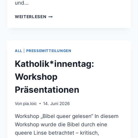
und…
“NACH
WEITERLESEN
DEM
ANSCHLAG
AUF
DEN
BERLINER
ALL
|
PRESSEMITTEILUNGEN
CSD:
QUEERE
Katholik*innentag:
KATHOLIK*INNEN
FORDERN
Workshop
KLARE
SOLIDARITÄT
Präsentationen
STATT
SCHWEIGEN“
Von
pia.loic
14. Juni 2026
Workshop „Bibel queer gelesen“ In diesem
Workshop wurde die Bibel durch eine
queere Linse betrachtet – kritisch,