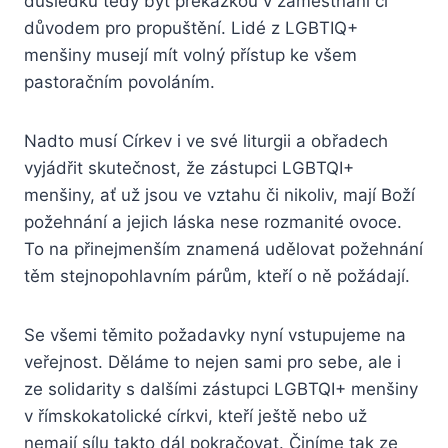
důsledku tedy být překážkou v zaměstnání či
důvodem pro propuštění. Lidé z LGBTIQ+
menšiny musejí mít volný přístup ke všem
pastoračním povoláním.
Nadto musí Církev i ve své liturgii a obřadech
vyjádřit skutečnost, že zástupci LGBTQI+
menšiny, ať už jsou ve vztahu či nikoliv, mají Boží
požehnání a jejich láska nese rozmanité ovoce.
To na přinejmenším znamená udělovat požehnání
těm stejnopohlavním párům, kteří o ně požádají.
Se všemi těmito požadavky nyní vstupujeme na
veřejnost. Děláme to nejen sami pro sebe, ale i
ze solidarity s dalšími zástupci LGBTQI+ menšiny
v římskokatolické církvi, kteří ještě nebo už
nemají sílu takto dál pokračovat. Činíme tak ze