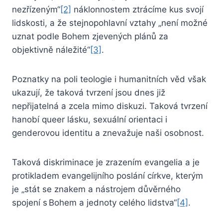
nezřízeným“
[2]
náklonnostem ztrácíme kus svojí
lidskosti, a že stejnopohlavní vztahy „není možné
uznat podle Bohem zjevených plánů za
objektivně náležité“
[3]
.
Poznatky na poli teologie i humanitních věd však
ukazují, že taková tvrzení jsou dnes již
nepřijatelná a zcela mimo diskuzi. Taková tvrzení
hanobí queer lásku, sexuální orientaci i
genderovou identitu a znevažuje naši osobnost.
Taková diskriminace je zrazením evangelia a je
protikladem evangelijního poslání církve, kterým
je „stát se znakem a nástrojem důvěrného
spojení s Bohem a jednoty celého lidstva“
[4]
.