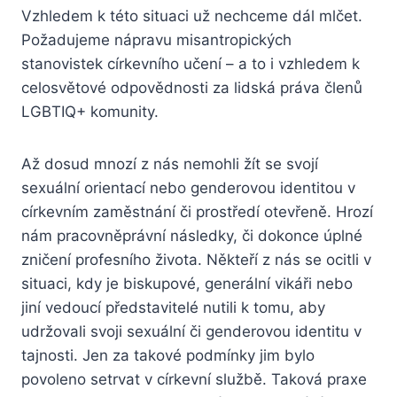
Vzhledem k této situaci už nechceme dál mlčet.
Požadujeme nápravu misantropických
stanovistek církevního učení – a to i vzhledem k
celosvětové odpovědnosti za lidská práva členů
LGBTIQ+ komunity.
Až dosud mnozí z nás nemohli žít se svojí
sexuální orientací nebo genderovou identitou v
církevním zaměstnání či prostředí otevřeně. Hrozí
nám pracovněprávní následky, či dokonce úplné
zničení profesního života. Někteří z nás se ocitli v
situaci, kdy je biskupové, generální vikáři nebo
jiní vedoucí představitelé nutili k tomu, aby
udržovali svoji sexuální či genderovou identitu v
tajnosti. Jen za takové podmínky jim bylo
povoleno setrvat v církevní službě. Taková praxe