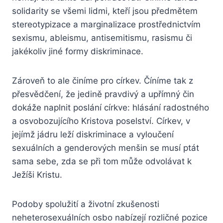
solidarity se všemi lidmi, kteří jsou předmětem
stereotypizace a marginalizace prostřednictvím
sexismu, ableismu, antisemitismu, rasismu či
jakékoliv jiné formy diskriminace.
Zároveň to ale činíme pro církev. Číníme tak z
přesvědčení, že jedině pravdivý a upřímný čin
dokáže naplnit poslání církve: hlásání radostného
a osvobozujícího Kristova poselství. Církev, v
jejímž jádru leží diskriminace a vyloučení
sexuálních a genderových menšin se musí ptát
sama sebe, zda se při tom může odvolávat k
Ježíši Kristu.
Podoby spolužití a životní zkušenosti
neheterosexuálních osbo nabízejí rozličné pozice