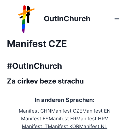
Zum
Inhalt
OutInChurch
springen
Manifest CZE
#OutInChurch
Za církev beze strachu
In anderen Sprachen:
Manifest CHN
Manifest CZE
Manifest EN
Manifest ES
Manifest FR
Manifest HRV
Manifest IT
Manifest KOR
Manifest NL