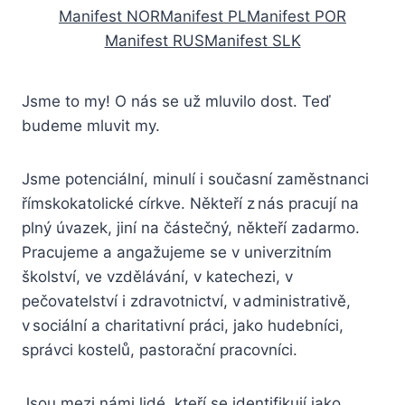
Manifest NOR
Manifest PL
Manifest POR
Manifest RUS
Manifest SLK
Jsme to my! O nás se už mluvilo dost. Teď
budeme mluvit my.
Jsme potenciální, minulí i současní zaměstnanci
římskokatolické církve. Někteří z nás pracují na
plný úvazek, jiní na částečný, někteří zadarmo.
Pracujeme a angažujeme se v univerzitním
školství, ve vzdělávání, v katechezi, v
pečovatelství i zdravotnictví, v administrativě,
v sociální a charitativní práci, jako hudebníci,
správci kostelů, pastorační pracovníci.
Jsou mezi námi lidé, kteří se identifikují jako