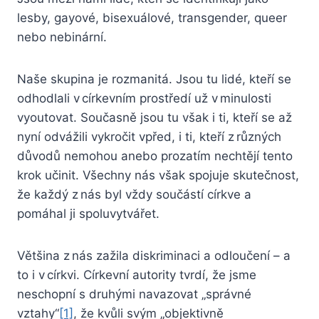
lesby, gayové, bisexuálové, transgender, queer
nebo nebinární.
Naše skupina je rozmanitá. Jsou tu lidé, kteří se
odhodlali v církevním prostředí už v minulosti
vyoutovat. Současně jsou tu však i ti, kteří se až
nyní odvážili vykročit vpřed, i ti, kteří z různých
důvodů nemohou anebo prozatím nechtějí tento
krok učinit. Všechny nás však spojuje skutečnost,
že každý z nás byl vždy součástí církve a
pomáhal ji spoluvytvářet.
Většina z nás zažila diskriminaci a odloučení – a
to i v církvi. Církevní autority tvrdí, že jsme
neschopní s druhými navazovat „správné
vztahy“
[1]
, že kvůli svým „objektivně