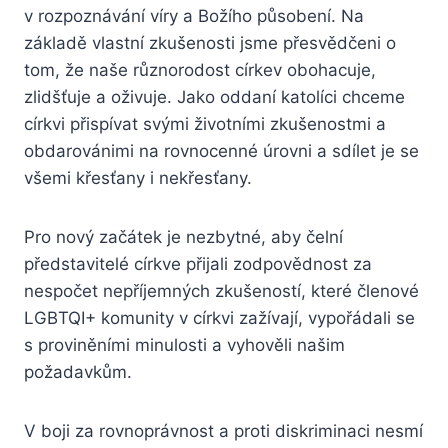
v rozpoznávání víry a Božího působení. Na
základě vlastní zkušenosti jsme přesvědčeni o
tom, že naše různorodost církev obohacuje,
zlidšťuje a oživuje. Jako oddaní katolíci chceme
církvi přispívat svými životními zkušenostmi a
obdarovánimi na rovnocenné úrovni a sdílet je se
všemi křesťany i nekřesťany.
Pro nový začátek je nezbytné, aby čelní
představitelé církve přijali zodpovědnost za
nespočet nepříjemných zkušeností, které členové
LGBTQI+ komunity v církvi zažívají, vypořádali se
s proviněními minulosti a vyhověli našim
požadavkům.
V boji za rovnoprávnost a proti diskriminaci nesmí