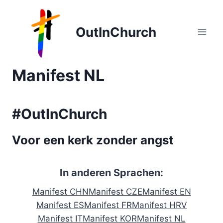
Zum
Inhalt
OutInChurch
springen
Manifest NL
#OutInChurch
Voor een kerk zonder angst
In anderen Sprachen:
Manifest CHN
Manifest CZE
Manifest EN
Manifest ES
Manifest FR
Manifest HRV
Manifest IT
Manifest KOR
Manifest NL